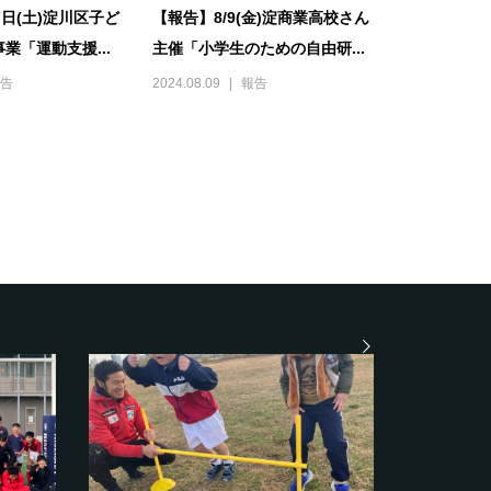
7日(土)淀川区子ど
【報告】8/9(金)淀商業高校さん
業「運動支援...
主催「小学生のための自由研...
告
2024.08.09
報告