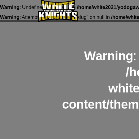
Warning
: Undefined array key 0 in
/home/white2021/yodogawa
Warning
: Attempt to read property "slug" on null in
/home/whit
Warning
:
/h
whit
content/them