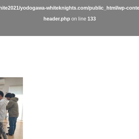
ite2021/yodogawa-whiteknights.com/public_html/wp-conte
header.php
on line
133