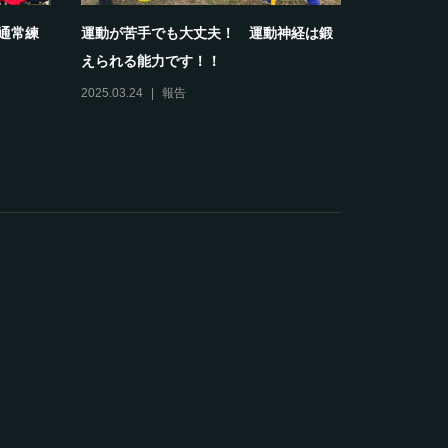
部通常練
運動が苦手でも大丈夫！ 運動神経は鍛
【報告】20
えられる能力です！！
スクールホワ
2025.03.24
報告
2024.04.13