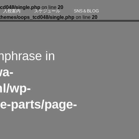
cd048/single.php
on line
20
入校案内
スケジュール
SNS＆BLOG
themes/oops_tcd048/single.php
on line
20
hphrase in
wa-
l/wp-
e-parts/page-