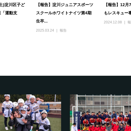
(土)淀川区子ど
【報告】淀川ジュニアスポーツ
【報告】12月
業「運動支
スクールホワイトナイツ第4期
もレスキュー事
生卒...
2024.12.08
報
2025.03.24
報告