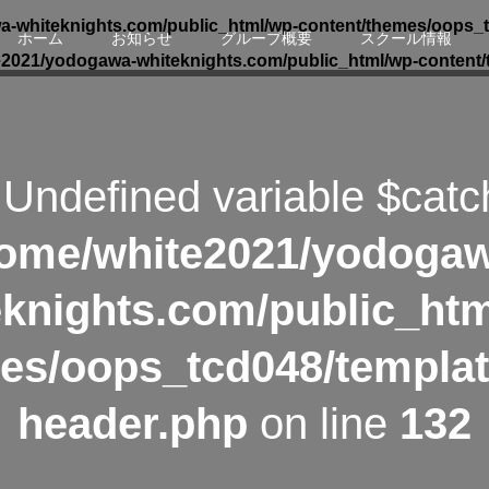
-whiteknights.com/public_html/wp-content/themes/oops_t
ホーム
お知らせ
グループ概要
スクール情報
e2021/yodogawa-whiteknights.com/public_html/wp-content/
 Undefined variable $catc
ome/white2021/yodoga
eknights.com/public_htm
es/oops_tcd048/templat
header.php
on line
132