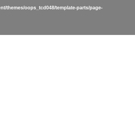
nt/themes/oops_tcd048/template-parts/page-