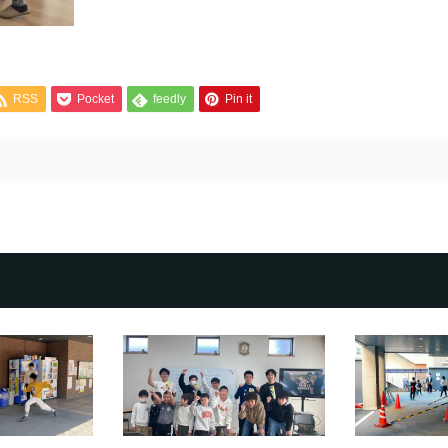
RSS
Pocket
feedly
Pin it